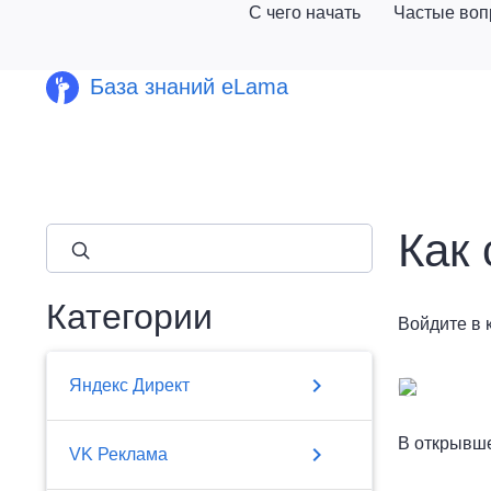
С чего начать
Частые во
База знаний eLama
Как
close
Категории
Войдите в 
chevron_right
Яндекс Директ
В открывше
chevron_right
VK Реклама