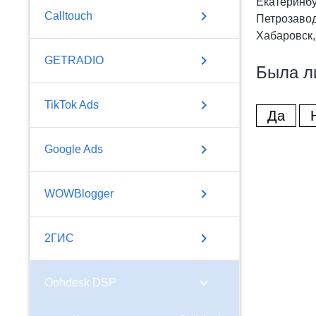
Екатеринбу
chevron_right
Calltouch
Петрозавод
Хабаровск,
chevron_right
GETRADIO
Была л
chevron_right
TikTok Ads
Да
chevron_right
Google Ads
chevron_right
WOWBlogger
chevron_right
2ГИС
chevron_right
Oohdesk DSP