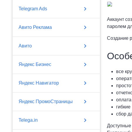
chevron_right
Telegram Ads
Аккаунт со
chevron_right
паролем дл
Авито Реклама
Создание р
chevron_right
Авито
Особ
chevron_right
Яндекс Бизнес
все кр
операт
chevron_right
Яндекс Навигатор
просто
отчетн
оплата
chevron_right
Яндекс ПромоСтраницы
гибкие
сбор д
chevron_right
Telega.in
Доступные 