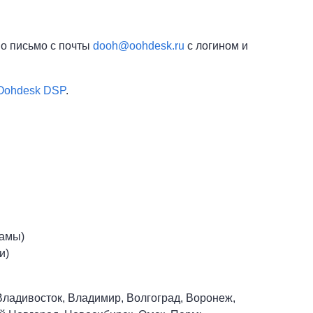
но письмо с почты
dooh@oohdesk.ru
с логином и
Oohdesk DSP
.
ламы)
и)
 Владивосток, Владимир, Волгоград, Воронеж,